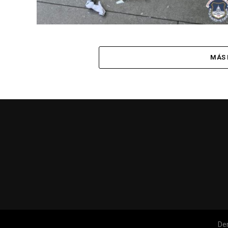
MÁS 
De