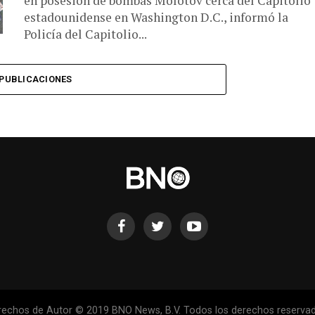
en posesión de bombas Molotov cerca del Capitolio
estadounidense en Washington D.C., informó la
Policía del Capitolio...
PUBLICACIONES
rechos de Autor © 2019 BNO News, B.V. Todos los derechos reservad