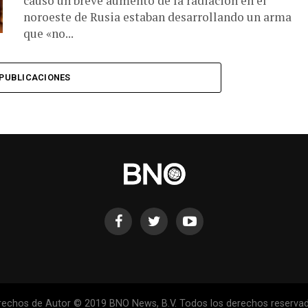
causó un breve aumento de la radiación en el
noroeste de Rusia estaban desarrollando un arma
que «no...
PUBLICACIONES
rechos de Autor © 2019 BNO News, B.V. Todos los derechos reservad