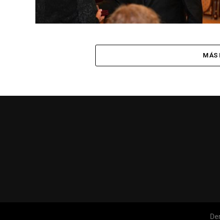
MÁS 
De