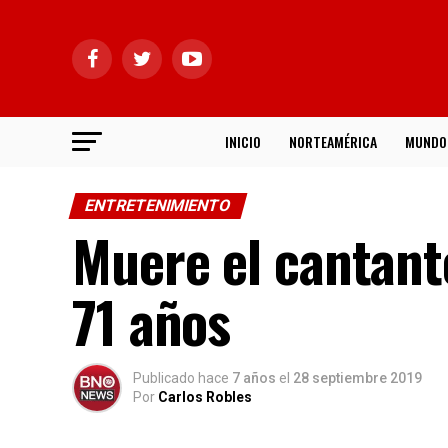
INICIO
NORTEAMÉRICA
MUNDO
ENTRETENIMIENTO
Muere el cantant
71 años
Publicado hace
7 años
el
28 septiembre 2019
Por
Carlos Robles